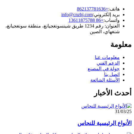
هاتف:
+862137781636
بريد إلكتروني:
info@cnzhj.com
واتساب:
+86 13611875788
العنوان: رقم 1234 طريق شينسونغجيانغ، منطقة سونغجيانغ،
شنغهاي، الصين
معلومة
معلومات عنا
الدعم الفني
جولة في المصنع
اتصل بنا
الأسئلة الشائعة
أحدث الأخبار
31/03/25
الأنواع الرئيسية للنحاس