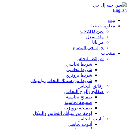
English
بيت
معلومات عنا
نحن CNZHJ
ماذا نفعل
مزايانا
جولة في المصنع
منتجات
شرائط النحاس
شريط نحاسي
شريط نحاسي
شريط برونزي
شريط من سبائك النحاس والنيكل
رقائق النحاس
صفائح وألواح النحاس
صفائح نحاسية
صفيحة نحاسية
صفيحة برونزية
لوحة من سبائك النحاس والنيكل
أنابيب النحاس
أنبوب نحاسي