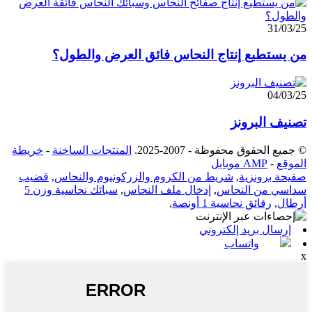
31/03/25
من يستطيع إنتاج النحاس فائق العرض والطول؟
04/03/25
تصنيف البرونز
© جميع الحقوق محفوظة - 2007-2025.
المنتجات الساخنة
-
خريطة
الموقع
-
AMP موبايل
صفيحة برونزية
,
شريط من الكروم والزركونيوم والنحاس
,
قضيب
سداسي من النحاس
,
إدخال ملف النحاس
,
سبائك نحاسية وزن 5
أرطال
,
رقائق نحاسية 1 أونصة
,
إرسال بريد إلكتروني
واتساب
x