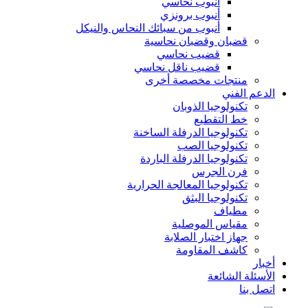
أنبوب نحاسي
أنبوب برونزي
أنبوب من سبائك النحاس والنيكل
قضبان وقضبان نحاسية
قضيب نحاسي
قضيب ناقل نحاسي
منتجات مخصصة أخرى
الدعم الفني
تكنولوجيا الذوبان
خط التقطيع
تكنولوجيا الدرفلة الساخنة
تكنولوجيا الصب
تكنولوجيا الدرفلة الباردة
فرن الجرس
تكنولوجيا المعالجة الحرارية
تكنولوجيا البثق
مطياف
مقياس الموصلية
جهاز اختبار الصلابة
كاشف المقاومة
أخبار
الأسئلة الشائعة
اتصل بنا