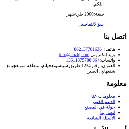
اللكم.
سعة:
2000 طن/شهر
سؤال
التفاصيل
اتصل بنا
هاتف:
+862137781636
بريد إلكتروني:
info@cnzhj.com
واتساب:
+86 13611875788
العنوان: رقم 1234 طريق شينسونغجيانغ، منطقة سونغجيانغ،
شنغهاي، الصين
معلومة
معلومات عنا
الدعم الفني
جولة في المصنع
اتصل بنا
الأسئلة الشائعة