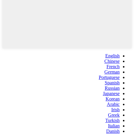
English
Chinese
French
German
Portuguese
Spanish
Russian
Japanese
Korean
Arabic
Irish
Greek
Turkish
Italian
Danish