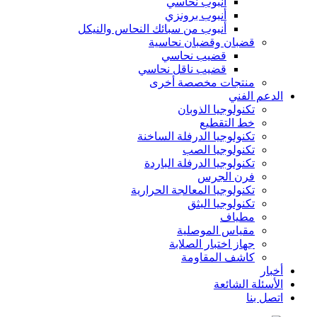
أنبوب نحاسي
أنبوب برونزي
أنبوب من سبائك النحاس والنيكل
قضبان وقضبان نحاسية
قضيب نحاسي
قضيب ناقل نحاسي
منتجات مخصصة أخرى
الدعم الفني
تكنولوجيا الذوبان
خط التقطيع
تكنولوجيا الدرفلة الساخنة
تكنولوجيا الصب
تكنولوجيا الدرفلة الباردة
فرن الجرس
تكنولوجيا المعالجة الحرارية
تكنولوجيا البثق
مطياف
مقياس الموصلية
جهاز اختبار الصلابة
كاشف المقاومة
أخبار
الأسئلة الشائعة
اتصل بنا