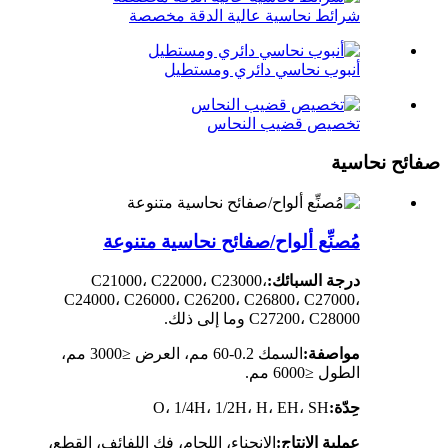
شرائط نحاسية عالية الدقة مخصصة
أنبوب نحاسي دائري ومستطيل
تخصيص قضيب النحاس
صفائح نحاسية
مُصنِّع ألواح/صفائح نحاسية متنوعة
درجة السبائك:
C21000، C22000، C23000،
C24000، C26000، C26200، C26800، C27000،
C27200، C28000 وما إلى ذلك.
مواصفة:
السمك 0.2-60 مم، العرض ≤3000 مم،
الطول ≤6000 مم.
حِدّة:
O، 1/4H، 1/2H، H، EH، SH
عملية الإنتاج:
الانحناء، اللحام، فك اللفائف، القطع،