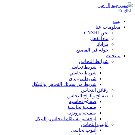
English
بيت
معلومات عنا
نحن CNZHJ
ماذا نفعل
مزايانا
جولة في المصنع
منتجات
شرائط النحاس
شريط نحاسي
شريط نحاسي
شريط برونزي
شريط من سبائك النحاس والنيكل
رقائق النحاس
صفائح وألواح النحاس
صفائح نحاسية
صفيحة نحاسية
صفيحة برونزية
لوحة من سبائك النحاس والنيكل
أنابيب النحاس
أنبوب نحاسي