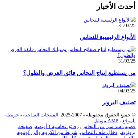
أحدث الأخبار
31/03/25
الأنواع الرئيسية للنحاس
31/03/25
من يستطيع إنتاج النحاس فائق العرض والطول؟
04/03/25
تصنيف البرونز
© جميع الحقوق محفوظة - 2007-2025.
المنتجات الساخنة
-
خريطة
الموقع
-
AMP موبايل
قضيب سداسي من النحاس
,
رقائق نحاسية 1 أونصة
,
صفيحة
برونزية
,
إدخال ملف النحاس
,
شريط من الكروم والزركونيوم