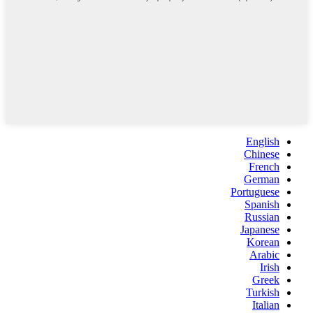
English
Chinese
French
German
Portuguese
Spanish
Russian
Japanese
Korean
Arabic
Irish
Greek
Turkish
Italian