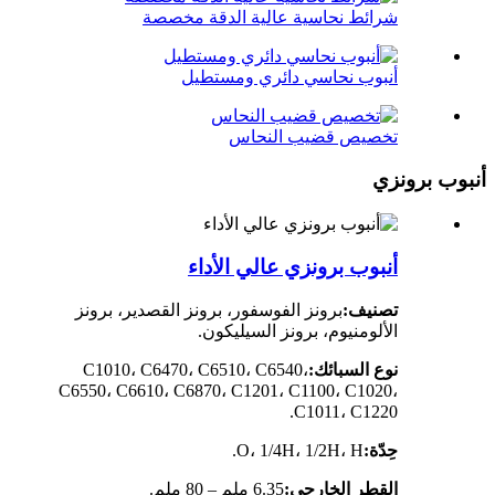
شرائط نحاسية عالية الدقة مخصصة
أنبوب نحاسي دائري ومستطيل
تخصيص قضيب النحاس
أنبوب برونزي
أنبوب برونزي عالي الأداء
تصنيف:
برونز الفوسفور، برونز القصدير، برونز
الألومنيوم، برونز السيليكون.
نوع السبائك:
C1010، C6470، C6510، C6540،
C6550، C6610، C6870، C1201، C1100، C1020،
C1011، C1220.
حِدّة:
O، 1/4H، 1/2H، H.
القطر الخارجي:
6.35 ملم – 80 ملم.