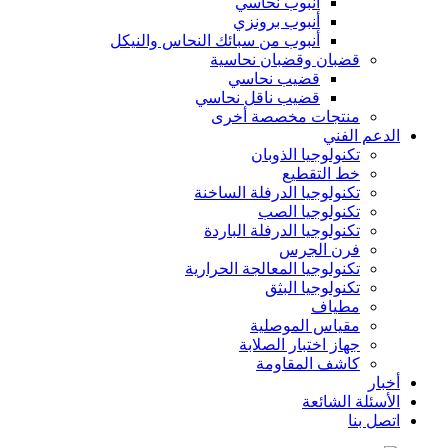
أنبوب نحاسي
أنبوب برونزي
أنبوب من سبائك النحاس والنيكل
قضبان وقضبان نحاسية
قضيب نحاسي
قضيب ناقل نحاسي
منتجات مخصصة أخرى
الدعم الفني
تكنولوجيا الذوبان
خط التقطيع
تكنولوجيا الدرفلة الساخنة
تكنولوجيا الصب
تكنولوجيا الدرفلة الباردة
فرن الجرس
تكنولوجيا المعالجة الحرارية
تكنولوجيا البثق
مطياف
مقياس الموصلية
جهاز اختبار الصلابة
كاشف المقاومة
أخبار
الأسئلة الشائعة
اتصل بنا