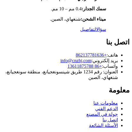
سمك الجدار:
0.4 مم – 10 مم.
ميناء الشحن:
شنغهاي، الصين.
سؤال
التفاصيل
اتصل بنا
هاتف:
+862137781636
بريد إلكتروني:
info@cnzhj.com
واتساب:
+86 13611875788
العنوان: رقم 1234 طريق شينسونغجيانغ، منطقة سونغجيانغ،
شنغهاي، الصين
معلومة
معلومات عنا
الدعم الفني
جولة في المصنع
اتصل بنا
الأسئلة الشائعة