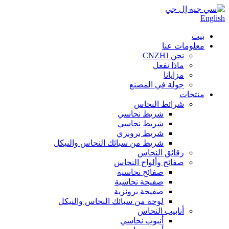
English
بيت
معلومات عنا
نحن CNZHJ
ماذا نفعل
مزايانا
جولة في المصنع
منتجات
شرائط النحاس
شريط نحاسي
شريط نحاسي
شريط برونزي
شريط من سبائك النحاس والنيكل
رقائق النحاس
صفائح وألواح النحاس
صفائح نحاسية
صفيحة نحاسية
صفيحة برونزية
لوحة من سبائك النحاس والنيكل
أنابيب النحاس
أنبوب نحاسي