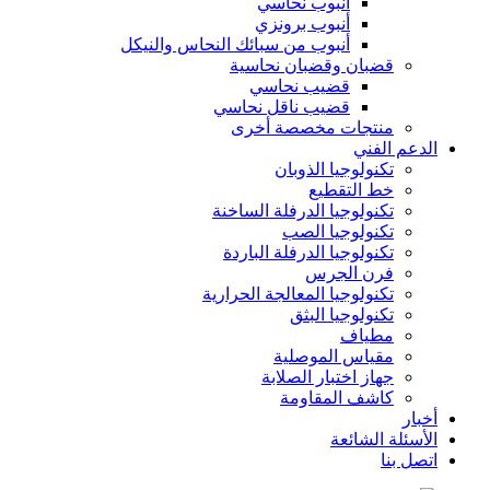
أنبوب نحاسي
أنبوب برونزي
أنبوب من سبائك النحاس والنيكل
قضبان وقضبان نحاسية
قضيب نحاسي
قضيب ناقل نحاسي
منتجات مخصصة أخرى
الدعم الفني
تكنولوجيا الذوبان
خط التقطيع
تكنولوجيا الدرفلة الساخنة
تكنولوجيا الصب
تكنولوجيا الدرفلة الباردة
فرن الجرس
تكنولوجيا المعالجة الحرارية
تكنولوجيا البثق
مطياف
مقياس الموصلية
جهاز اختبار الصلابة
كاشف المقاومة
أخبار
الأسئلة الشائعة
اتصل بنا