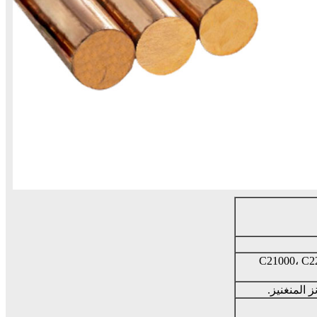
C21000، C2
 المنغنيز.