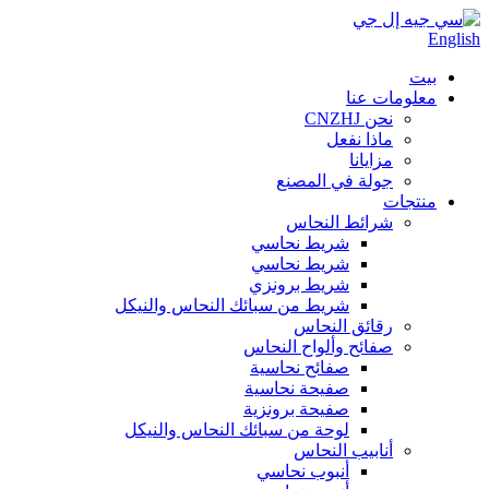
English
بيت
معلومات عنا
نحن CNZHJ
ماذا نفعل
مزايانا
جولة في المصنع
منتجات
شرائط النحاس
شريط نحاسي
شريط نحاسي
شريط برونزي
شريط من سبائك النحاس والنيكل
رقائق النحاس
صفائح وألواح النحاس
صفائح نحاسية
صفيحة نحاسية
صفيحة برونزية
لوحة من سبائك النحاس والنيكل
أنابيب النحاس
أنبوب نحاسي