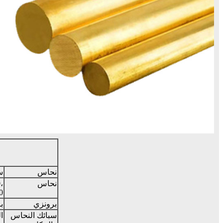
نحاس
سي 11000
نحاس
،
0
برونزي
ب
سبائك النحاس
ا