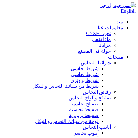
English
بيت
معلومات عنا
نحن CNZHJ
ماذا نفعل
مزايانا
جولة في المصنع
منتجات
شرائط النحاس
شريط نحاسي
شريط نحاسي
شريط برونزي
شريط من سبائك النحاس والنيكل
رقائق النحاس
صفائح وألواح النحاس
صفائح نحاسية
صفيحة نحاسية
صفيحة برونزية
لوحة من سبائك النحاس والنيكل
أنابيب النحاس
أنبوب نحاسي