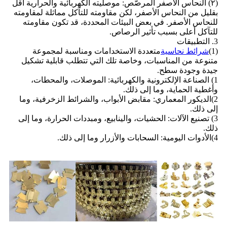
(٢) النحاس الأصفر المرصَّص: موصليته الكهربائية والحرارية أقل
بقليل من النحاس الأصفر، لكن مقاومته للتآكل مماثلة لمقاومته
للنحاس الأصفر. في بعض البيئات المحددة، قد تكون مقاومته
للتآكل أعلى بسبب تأثير الرصاص.
3. التطبيقات
(1)
شرائط نحاسية
متعددة الاستخدامات ومناسبة لمجموعة
متنوعة من المناسبات، وخاصة تلك التي تتطلب قابلية تشكيل
جيدة وجودة سطح.
1) الصناعة الإلكترونية والكهربائية: الموصلات، والمحطات،
وأغطية الحماية، وما إلى ذلك.
2)الديكور المعماري: مقابض الأبواب، والشرائط الزخرفية، وما
إلى ذلك.
3) تصنيع الآلات: الحشيات، والينابيع، ومبددات الحرارة، وما إلى
ذلك.
4)الأدوات اليومية: السحابات والأزرار وما إلى ذلك.