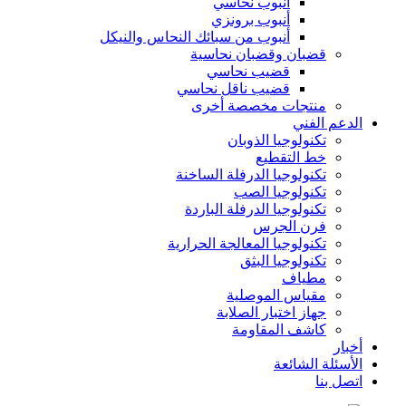
أنبوب نحاسي
أنبوب برونزي
أنبوب من سبائك النحاس والنيكل
قضبان وقضبان نحاسية
قضيب نحاسي
قضيب ناقل نحاسي
منتجات مخصصة أخرى
الدعم الفني
تكنولوجيا الذوبان
خط التقطيع
تكنولوجيا الدرفلة الساخنة
تكنولوجيا الصب
تكنولوجيا الدرفلة الباردة
فرن الجرس
تكنولوجيا المعالجة الحرارية
تكنولوجيا البثق
مطياف
مقياس الموصلية
جهاز اختبار الصلابة
كاشف المقاومة
أخبار
الأسئلة الشائعة
اتصل بنا