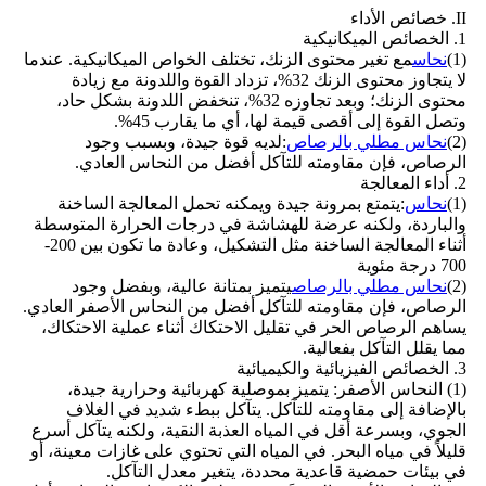
II. خصائص الأداء
1. الخصائص الميكانيكية
(1)
نحاس
مع تغير محتوى الزنك، تختلف الخواص الميكانيكية. عندما
لا يتجاوز محتوى الزنك 32%، تزداد القوة واللدونة مع زيادة
محتوى الزنك؛ وبعد تجاوزه 32%، تنخفض اللدونة بشكل حاد،
وتصل القوة إلى أقصى قيمة لها، أي ما يقارب 45%.
(2)
نحاس مطلي بالرصاص
:لديه قوة جيدة، وبسبب وجود
الرصاص، فإن مقاومته للتآكل أفضل من النحاس العادي.
2. أداء المعالجة
(1)
نحاس
:يتمتع بمرونة جيدة ويمكنه تحمل المعالجة الساخنة
والباردة، ولكنه عرضة للهشاشة في درجات الحرارة المتوسطة
أثناء المعالجة الساخنة مثل التشكيل، وعادة ما تكون بين 200-
700 درجة مئوية
(2)
نحاس مطلي بالرصاص
يتميز بمتانة عالية، وبفضل وجود
الرصاص، فإن مقاومته للتآكل أفضل من النحاس الأصفر العادي.
يساهم الرصاص الحر في تقليل الاحتكاك أثناء عملية الاحتكاك،
مما يقلل التآكل بفعالية.
3. الخصائص الفيزيائية والكيميائية
(1) النحاس الأصفر: يتميز بموصلية كهربائية وحرارية جيدة،
بالإضافة إلى مقاومته للتآكل. يتآكل ببطء شديد في الغلاف
الجوي، وبسرعة أقل في المياه العذبة النقية، ولكنه يتآكل أسرع
قليلاً في مياه البحر. في المياه التي تحتوي على غازات معينة، أو
في بيئات حمضية قاعدية محددة، يتغير معدل التآكل.