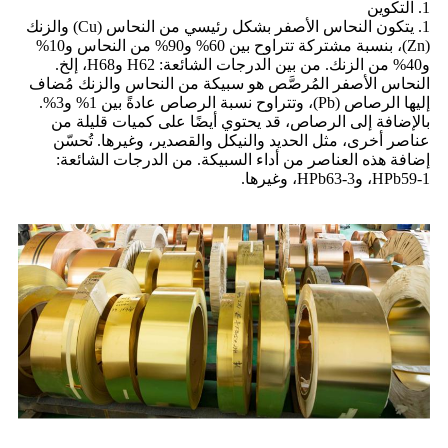
1. التكوين
1. يتكون النحاس الأصفر بشكل رئيسي من النحاس (Cu) والزنك
(Zn)، بنسبة مشتركة تتراوح بين 60% و90% من النحاس و10%
و40% من الزنك. من بين الدرجات الشائعة: H62 وH68، إلخ.
النحاس الأصفر المُرصَّص هو سبيكة من النحاس والزنك مُضاف
إليها الرصاص (Pb)، وتتراوح نسبة الرصاص عادةً بين 1% و3%.
بالإضافة إلى الرصاص، قد يحتوي أيضًا على كميات قليلة من
عناصر أخرى، مثل الحديد والنيكل والقصدير، وغيرها. تُحسّن
إضافة هذه العناصر من أداء السبيكة. من الدرجات الشائعة:
HPb59-1، وHPb63-3، وغيرها.