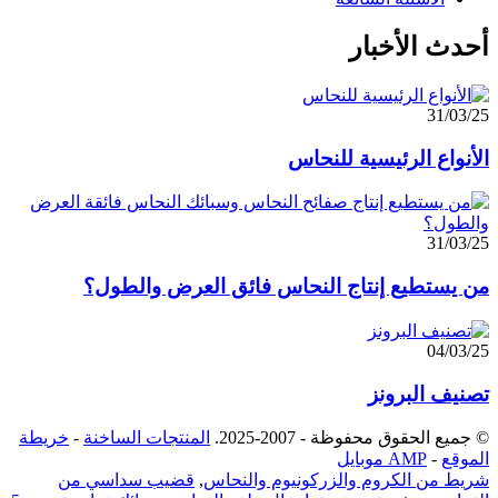
أحدث الأخبار
31/03/25
الأنواع الرئيسية للنحاس
31/03/25
من يستطيع إنتاج النحاس فائق العرض والطول؟
04/03/25
تصنيف البرونز
© جميع الحقوق محفوظة - 2007-2025.
المنتجات الساخنة
-
خريطة
الموقع
-
AMP موبايل
شريط من الكروم والزركونيوم والنحاس
,
قضيب سداسي من