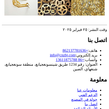
وقت النشر: ٢٥ فبراير ٢٠٢٥
اتصل بنا
هاتف:
+862137781636
بريد إلكتروني:
info@cnzhj.com
واتساب:
+86 13611875788
العنوان: رقم 1234 طريق شينسونغجيانغ، منطقة سونغجيانغ،
شنغهاي، الصين
معلومة
معلومات عنا
الدعم الفني
جولة في المصنع
اتصل بنا
الأسئلة الشائعة