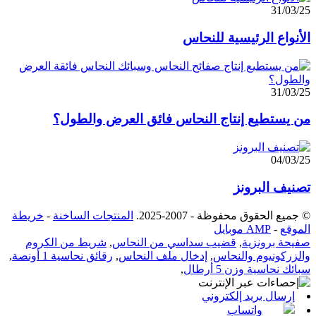
31/03/25
الأنواع الرئيسية للنحاس
31/03/25
من يستطيع إنتاج النحاس فائق العرض والطول؟
04/03/25
تصنيف البرونز
© جميع الحقوق محفوظة - 2007-2025.
المنتجات الساخنة
-
خريطة
الموقع
-
AMP موبايل
صفيحة برونزية
,
قضيب سداسي من النحاس
,
شريط من الكروم
والزركونيوم والنحاس
,
إدخال ملف النحاس
,
رقائق نحاسية 1 أونصة
,
سبائك نحاسية وزن 5 أرطال
,
إرسال بريد إلكتروني
واتساب