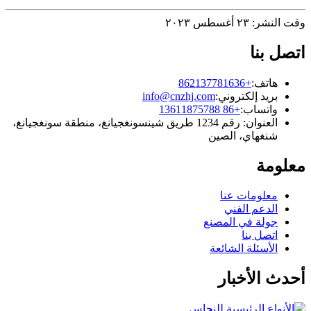
وقت النشر: ٢٣ أغسطس ٢٠٢٣
اتصل بنا
هاتف:
+862137781636
بريد إلكتروني:
info@cnzhj.com
واتساب:
+86 13611875788
العنوان: رقم 1234 طريق شينسونغجيانغ، منطقة سونغجيانغ،
شنغهاي، الصين
معلومة
معلومات عنا
الدعم الفني
جولة في المصنع
اتصل بنا
الأسئلة الشائعة
أحدث الأخبار