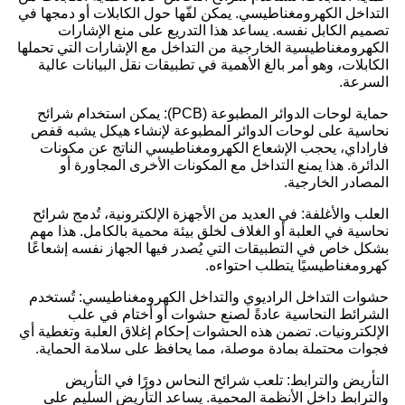
التداخل الكهرومغناطيسي. يمكن لفّها حول الكابلات أو دمجها في
تصميم الكابل نفسه. يساعد هذا التدريع على منع الإشارات
الكهرومغناطيسية الخارجية من التداخل مع الإشارات التي تحملها
الكابلات، وهو أمر بالغ الأهمية في تطبيقات نقل البيانات عالية
السرعة.
حماية لوحات الدوائر المطبوعة (PCB): يمكن استخدام شرائح
نحاسية على لوحات الدوائر المطبوعة لإنشاء هيكل يشبه قفص
فاراداي، يحجب الإشعاع الكهرومغناطيسي الناتج عن مكونات
الدائرة. هذا يمنع التداخل مع المكونات الأخرى المجاورة أو
المصادر الخارجية.
العلب والأغلفة: في العديد من الأجهزة الإلكترونية، تُدمج شرائح
نحاسية في العلبة أو الغلاف لخلق بيئة محمية بالكامل. هذا مهم
بشكل خاص في التطبيقات التي يُصدر فيها الجهاز نفسه إشعاعًا
كهرومغناطيسيًا يتطلب احتواءه.
حشوات التداخل الراديوي والتداخل الكهرومغناطيسي: تُستخدم
الشرائط النحاسية عادةً لصنع حشوات أو أختام في علب
الإلكترونيات. تضمن هذه الحشوات إحكام إغلاق العلبة وتغطية أي
فجوات محتملة بمادة موصلة، مما يحافظ على سلامة الحماية.
التأريض والترابط: تلعب شرائح النحاس دورًا في التأريض
والترابط داخل الأنظمة المحمية. يساعد التأريض السليم على