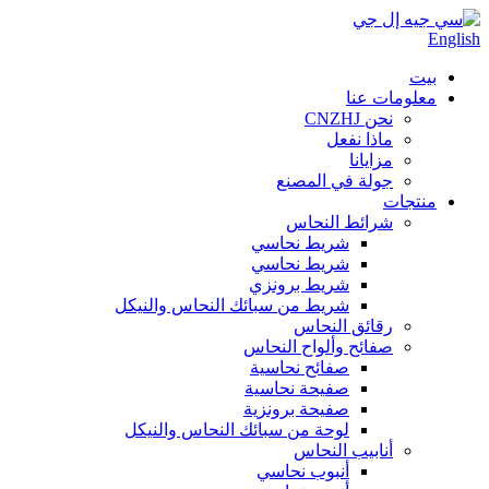
English
بيت
معلومات عنا
نحن CNZHJ
ماذا نفعل
مزايانا
جولة في المصنع
منتجات
شرائط النحاس
شريط نحاسي
شريط نحاسي
شريط برونزي
شريط من سبائك النحاس والنيكل
رقائق النحاس
صفائح وألواح النحاس
صفائح نحاسية
صفيحة نحاسية
صفيحة برونزية
لوحة من سبائك النحاس والنيكل
أنابيب النحاس
أنبوب نحاسي