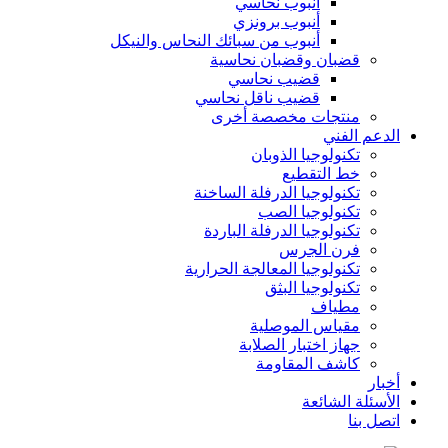
أنبوب نحاسي
أنبوب برونزي
أنبوب من سبائك النحاس والنيكل
قضبان وقضبان نحاسية
قضيب نحاسي
قضيب ناقل نحاسي
منتجات مخصصة أخرى
الدعم الفني
تكنولوجيا الذوبان
خط التقطيع
تكنولوجيا الدرفلة الساخنة
تكنولوجيا الصب
تكنولوجيا الدرفلة الباردة
فرن الجرس
تكنولوجيا المعالجة الحرارية
تكنولوجيا البثق
مطياف
مقياس الموصلية
جهاز اختبار الصلابة
كاشف المقاومة
أخبار
الأسئلة الشائعة
اتصل بنا