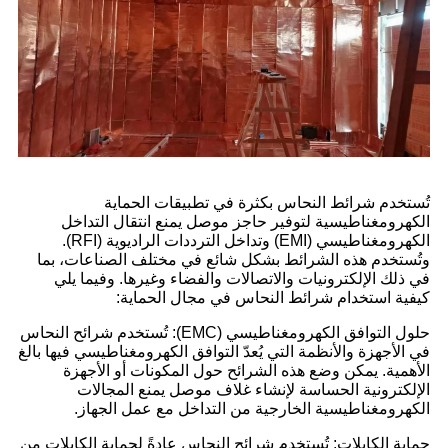
تُستخدم شرائط النحاس بكثرة في تطبيقات الحماية
الكهرومغناطيسية لتوفير حاجز موصل يمنع انتقال التداخل
الكهرومغناطيسي (EMI) وتداخل الترددات الراديوية (RFI).
وتُستخدم هذه الشرائط بشكل شائع في مختلف الصناعات، بما
في ذلك الإلكترونيات والاتصالات والفضاء وغيرها. وفيما يلي
كيفية استخدام شرائط النحاس في مجال الحماية:
حلول التوافق الكهرومغناطيسي (EMC): تُستخدم شرائح النحاس
في الأجهزة والأنظمة التي يُعدّ التوافق الكهرومغناطيسي فيها بالغ
الأهمية. يمكن وضع هذه الشرائح حول المكونات أو الأجهزة
الإلكترونية الحساسة لإنشاء غلاف موصل يمنع المجالات
الكهرومغناطيسية الخارجية من التداخل مع عمل الجهاز.
حماية الكابلات: تُستخدم شرائح النحاس عادةً لحماية الكابلات من