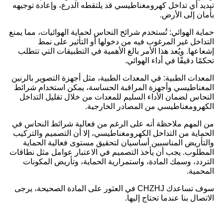
تبديد أي تداخل كهرومغناطيسي قد يلتقطه الدرع، وإعادة توجيهه
بأمان إلى الأرض.
حماية الهوائي: تُستخدم شرائح النحاس لحماية الهوائيات، مما يمنع
التداخل غير المرغوب فيه من دخولها أو التأثير على نمط
إشعاعها. ويُعد هذا الأمر بالغ الأهمية في التطبيقات التي تتطلب
تحكمًا دقيقًا في أداء الهوائي.
المعدات الطبية: في المعدات الطبية، مثل أجهزة التصوير بالرنين
المغناطيسي وأجهزة المراقبة الحساسة، يمكن استخدام شرائط
النحاس لضمان الأداء السليم للمعدات من خلال تقليل التداخل
الكهرومغناطيسي من المصادر الخارجية.
من المهم ملاحظة أنه على الرغم من فعالية شرائط النحاس في
الحماية من التداخل الكهرومغناطيسي، إلا أن التصميم والتركيب
والتأريض المناسبين أساسيان لتحقيق مستوى فعالية الحماية
المطلوب. يجب أن يأخذ التصميم في الاعتبار عوامل مثل نطاقات
التردد، وسمك المادة، واستمرارية الحماية، وتأريض المكونات
المحمية.
سوف تساعدك CHZHJ في العثور على المادة الصحيحة، يرجى
الاتصال بنا عندما تحتاج إليها.