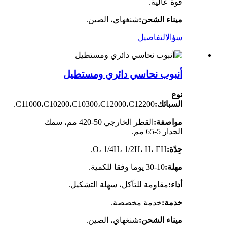
قوة عالية.
ميناء الشحن:
شنغهاي، الصين.
سؤال
التفاصيل
أنبوب نحاسي دائري ومستطيل
نوع
السبائك:
C11000،C10200،C10300،C12000،C12200.
مواصفة:
القطر الخارجي 50-420 مم، سمك
الجدار 5-65 مم.
حِدّة:
O، 1/4H، 1/2H، H، EH.
مهلة:
10-30 يوما وفقا للكمية.
أداء:
مقاومة للتآكل، سهلة التشكيل.
خدمة:
خدمة مخصصة.
ميناء الشحن:
شنغهاي، الصين.