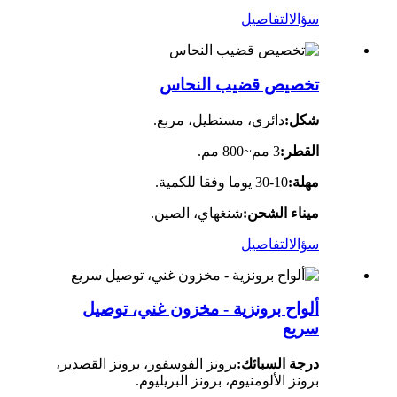
سؤال
التفاصيل
تخصيص قضيب النحاس
شكل:
دائري، مستطيل، مربع.
القطر:
3 مم~800 مم.
مهلة:
10-30 يوما وفقا للكمية.
ميناء الشحن:
شنغهاي، الصين.
سؤال
التفاصيل
ألواح برونزية - مخزون غني، توصيل
سريع
درجة السبائك:
برونز الفوسفور، برونز القصدير،
برونز الألومنيوم، برونز البريليوم.