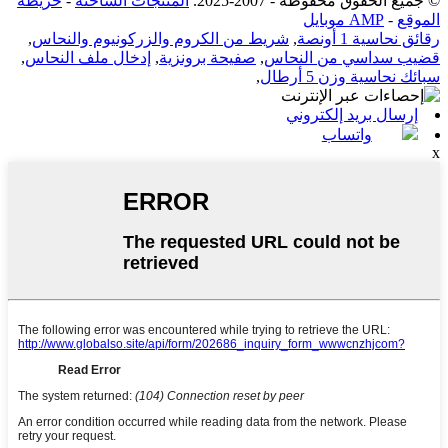
© جميع الحقوق محفوظة - 2007-2025.
المنتجات الساخنة
-
خريطة
الموقع
-
AMP موبايل
رقائق نحاسية 1 أونصة
,
شريط من الكروم والزركونيوم والنحاس
,
قضيب سداسي من النحاس
,
صفيحة برونزية
,
إدخال ملف النحاس
,
سبائك نحاسية وزن 5 أرطال
,
إرسال بريد إلكتروني
واتساب
x