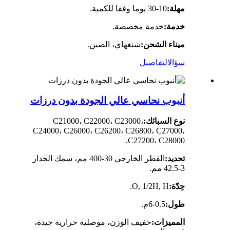
مهلة:
10-30 يوما وفقا للكمية.
خدمة:
خدمة مخصصة.
ميناء الشحن:
شنغهاي، الصين.
سؤال
التفاصيل
أنبوب نحاسي عالي الجودة بدون درزات
نوع السبائك:
C21000، C22000، C23000،
C24000، C26000، C26200، C26800، C27000،
C27200، C28000.
تحديد:
القطر الخارجي 30-400 مم، سمك الجدار
3-42.5 مم.
حِدّة:
O, 1/2H, H.
طول:
0.5-6م.
المميزات:
خفيف الوزن، موصلية حرارية جيدة،