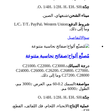
حِدّة:
O، 1/4H، 1/2H، H، EH، SH.
ميناء الشحن:
شنغهاي، الصين.
شروط الدفع:
L/C، T/T، PayPal، Western Union
وما إلى ذلك.
سؤال
التفاصيل
مُصنِّع ألواح/صفائح نحاسية متنوعة
درجة السبائك:
C21000، C22000، C23000،
C24000، C26000، C26200، C26800، C27000،
C27200، C28000 وما إلى ذلك.
مواصفة:
السمك 0.2-60 مم، العرض ≤3000 مم،
الطول ≤6000 مم.
حِدّة:
O، 1/4H، 1/2H، H، EH، SH
عملية الإنتاج:
الانحناء، اللحام، فك اللفائف، القطع،
اللكم.