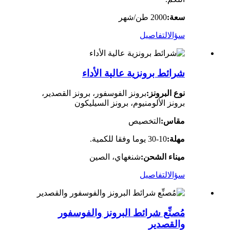
سعة:
2000 طن/شهر
سؤال
التفاصيل
شرائط برونزية عالية الأداء
نوع البرونز:
برونز الفوسفور، برونز القصدير،
برونز الألومنيوم، برونز السيليكون
مقاس:
التخصيص
مهلة:
10-30 يوما وفقا للكمية.
ميناء الشحن:
شنغهاي، الصين
سؤال
التفاصيل
مُصنِّع شرائط البرونز والفوسفور
والقصدير