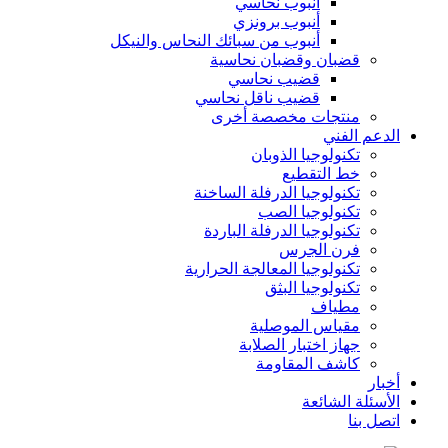
أنبوب نحاسي
أنبوب برونزي
أنبوب من سبائك النحاس والنيكل
قضبان وقضبان نحاسية
قضيب نحاسي
قضيب ناقل نحاسي
منتجات مخصصة أخرى
الدعم الفني
تكنولوجيا الذوبان
خط التقطيع
تكنولوجيا الدرفلة الساخنة
تكنولوجيا الصب
تكنولوجيا الدرفلة الباردة
فرن الجرس
تكنولوجيا المعالجة الحرارية
تكنولوجيا البثق
مطياف
مقياس الموصلية
جهاز اختبار الصلابة
كاشف المقاومة
أخبار
الأسئلة الشائعة
اتصل بنا