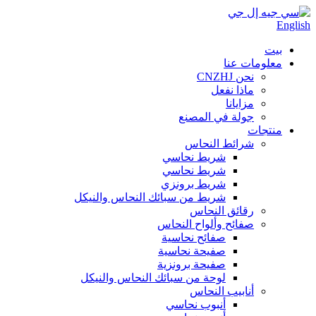
English
بيت
معلومات عنا
نحن CNZHJ
ماذا نفعل
مزايانا
جولة في المصنع
منتجات
شرائط النحاس
شريط نحاسي
شريط نحاسي
شريط برونزي
شريط من سبائك النحاس والنيكل
رقائق النحاس
صفائح وألواح النحاس
صفائح نحاسية
صفيحة نحاسية
صفيحة برونزية
لوحة من سبائك النحاس والنيكل
أنابيب النحاس
أنبوب نحاسي