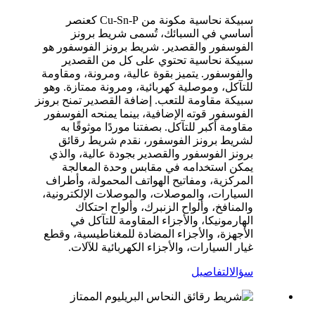
سبيكة نحاسية مكونة من Cu-Sn-P كعنصر
أساسي في السبائك، تُسمى شريط برونز
الفوسفور والقصدير. شريط برونز الفوسفور هو
سبيكة نحاسية تحتوي على كل من القصدير
والفوسفور. يتميز بقوة عالية، ومرونة، ومقاومة
للتآكل، وموصلية كهربائية، ومرونة ممتازة. وهو
سبيكة مقاومة للتعب. إضافة القصدير تمنح برونز
الفوسفور قوته الإضافية، بينما يمنحه الفوسفور
مقاومة أكبر للتآكل. بصفتنا موردًا موثوقًا به
لشريط برونز الفوسفور، نقدم شريط رقائق
برونز الفوسفور والقصدير بجودة عالية، والذي
يمكن استخدامه في مقابس وحدة المعالجة
المركزية، ومفاتيح الهواتف المحمولة، وأطراف
السيارات، والموصلات، والموصلات الإلكترونية،
والمنافخ، وألواح الزنبرك، وألواح احتكاك
الهارمونيكا، والأجزاء المقاومة للتآكل في
الأجهزة، والأجزاء المضادة للمغناطيسية، وقطع
غيار السيارات، والأجزاء الكهربائية للآلات.
سؤال
التفاصيل