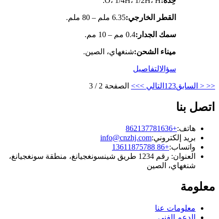
حِدّة:
O، 1/4H، 1/2H، H.
القطر الخارجي:
6.35 ملم – 80 ملم.
سمك الجدار:
0.4 مم – 10 مم.
ميناء الشحن:
شنغهاي، الصين.
سؤال
التفاصيل
<<
< السابق
3
2
1
التالي >
>>
الصفحة 2 / 3
اتصل بنا
هاتف:
+862137781636
بريد إلكتروني:
info@cnzhj.com
واتساب:
+86 13611875788
العنوان: رقم 1234 طريق شينسونغجيانغ، منطقة سونغجيانغ،
شنغهاي، الصين
معلومة
معلومات عنا
الدعم الفني