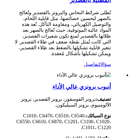
المطلية بالقصدير
تُطلى شرائط النحاس والبرونز بالقصدير وتُعالج
بالصهر لتحسين خصائصها، مثل قابلية اللحام،
والتوصيل الكهربائي، ومقاومة التآكل. تُعد هذه
المواد عالية الموثوقية، حيث تُعالج بالصهر بعد
طلائها بالقصدير لمنع تكون شعيرات القصدير،
التي كانت تُمثل نقطة ضعف في طلاء القصدير. لا
تتغير قابلية تشكيلها بالضغط بعد طلاء القصدير،
ويمكن تشكيلها بأشكال مُعقدة.
سؤال
التفاصيل
أنبوب برونزي عالي الأداء
تصنيف:
برونز الفوسفور، برونز القصدير، برونز
الألومنيوم، برونز السيليكون.
نوع السبائك:
C1010، C6470، C6510، C6540،
C6550، C6610، C6870، C1201، C1100، C1020،
C1011، C1220.